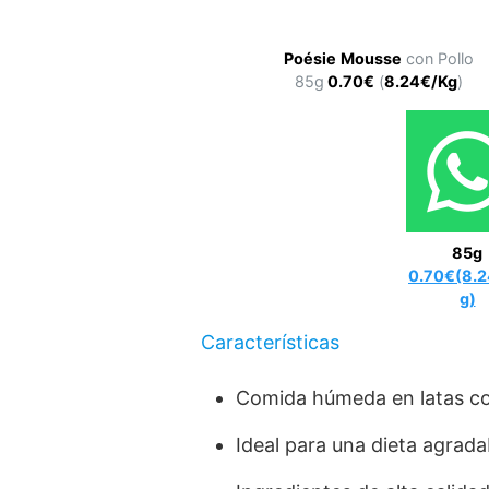
Poésie
Mousse
con Pollo
85g
0.70€
(
8.24€/Kg
)
85g
0.70€(8.
g)
Características
Comida húmeda en latas co
Ideal para una dieta agrada