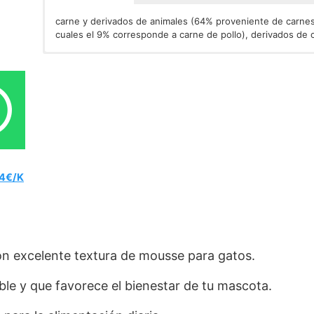
carne y derivados de animales (64% proveniente de carnes 
cuales el 9% corresponde a carne de pollo), derivados de o
ADITIVOS/kg. Aditivos Nutricionales
humedad (78%), proteína (11%), materia grasa (7%), ceniza 
: vitamina D3 (250 UI
manganeso (1 mg), zinc (18 mg), taurina (445 mg).
24€/K
n excelente textura de mousse para gatos.
ble y que favorece el bienestar de tu mascota.