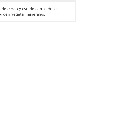
de cerdo y ave de corral, de las
rigen vegetal, minerales.
bruta (2%), fibras de crudo (0,2%).
), hierro (15 mg), cobre (1 mg),