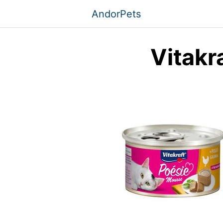
Saltar
AndorPets
al
contenido
Vitakr