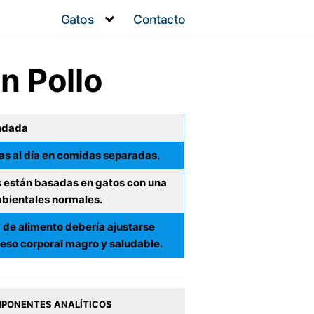
Gatos
Contacto
n Pollo
ndada
tas al día en comidas separadas.
 están basadas en gatos con una
bientales normales.
 de alimento debería ajustarse
eso corporal magro y saludable.
PONENTES ANALÍTICOS