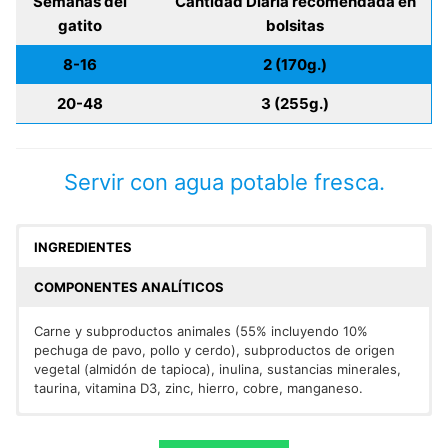
Semanas del
Cantidad Diaria recomendada en
gatito
bolsitas
8-16
2 (170g.)
20-48
3 (255g.)
Servir con agua potable fresca.
INGREDIENTES
COMPONENTES ANALÍTICOS
Carne y subproductos animales (55% incluyendo 10%
pechuga de pavo, pollo y cerdo), subproductos de origen
vegetal (almidón de tapioca), inulina, sustancias minerales,
taurina, vitamina D3, zinc, hierro, cobre, manganeso.
Humedad 81%, proteína 10,5%, contenido de grasa 4,5%,
ceniza bruta 2%, fibra bruta 0,3%.