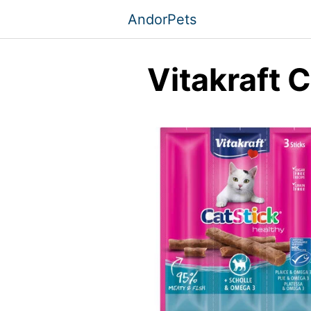
Saltar
AndorPets
al
contenido
Vitakraft 