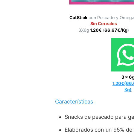
CatStick
con Pescado y Omega
Sin Cereales
3X6g
1.20€
(
66.67€/Kg
)
3 x 6
1.20€(66.
Kg)
Características
Snacks de pescado para ga
Elaborados con un 95% de 