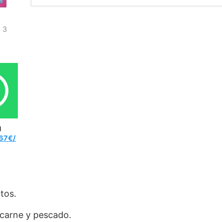
ADITIVOS/kg. Aditivos Nutricionales
Humedad (28%), proteína (33.5%), contenido de grasa (20%)
: Subproductos cárnic
pescado, subproductos del pescado. Complejos minerales.
(2%).
 3
g
67€/
tos.
carne y pescado.