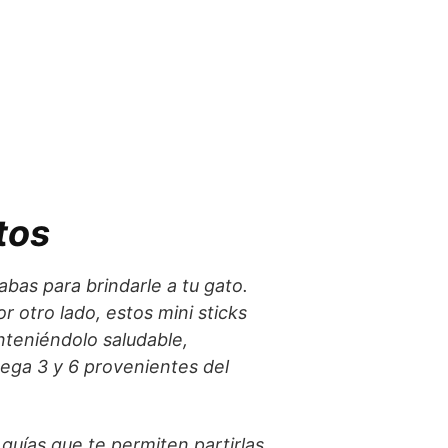
tos
bas para brindarle a tu gato.
r otro lado, estos mini sticks
anteniéndolo saludable,
mega 3 y 6 provenientes del
 guías que te permiten partirlas