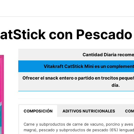
CatStick con Pescad
Cantidad Diaria recom
Vitakraft CatStick Mini es un complement
Ofrecer el snack entero o partido en trocitos pequeñ
día.
COMPOSICIÓN
ADITIVOS NUTRICIONALES
COM
Carne y subproductos de carne de vacuno, porcino y aves
magra), pescado y subproductos de pescado (6%) lenguado,