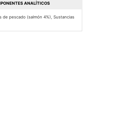
PONENTES ANALÍTICOS
s de pescado (salmón 4%), Sustancias
eniza bruta: 3.0%, Fibra bruta: 0.05%.
Vit. D3: 122. mg/kg: Sulfato de hierro
0,22); Sulfato de cobre (II),
do: (Mn: 1,7); Sulfato de zinc,
s.