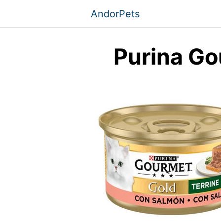
Saltar
AndorPets
al
contenido
Purina Go