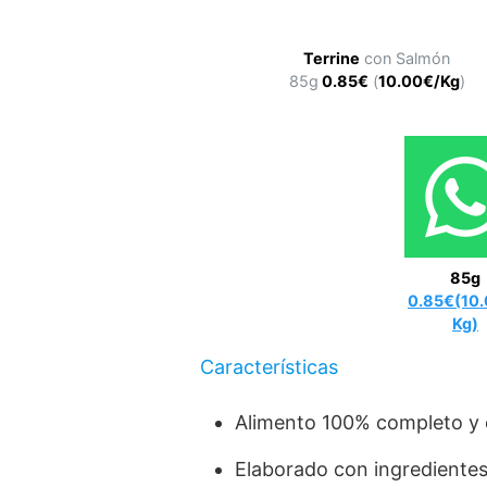
Terrine
con Salmón
85g
0.85€
(
10.00€/Kg
)
85g
0.85€(10
Kg)
Características
Alimento 100% completo y e
Elaborado con ingredientes 