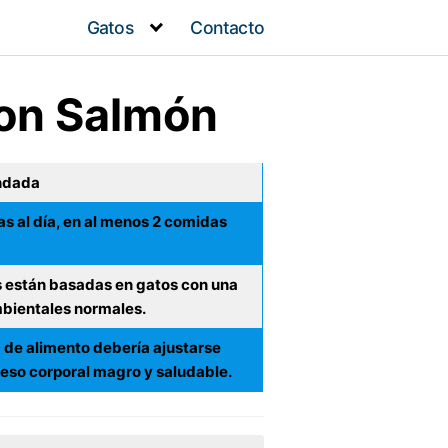
Gatos
Contacto
con Salmón
ndada
as al día, en al menos 2 comidas
 están basadas en gatos con una
bientales normales.
 de alimento debería ajustarse
eso corporal magro y saludable.