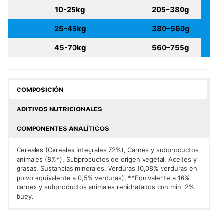
10-25kg
205–380g
25-45kg
380–560g
45-70kg
560–755g
COMPOSICIÓN
ADITIVOS NUTRICIONALES
COMPONENTES ANALÍTICOS
Cereales (Cereales integrales 72%), Carnes y subproductos
animales (8%*), Subproductos de origen vegetal, Aceites y
grasas, Sustancias minerales, Verduras (0,08% verduras en
polvo equivalente a 0,5% verduras), **Equivalente a 16%
carnes y subproductos animales rehidratados con min. 2%
buey.
ADITIVOS/kg. Aditivos Nutricionales
Proteína bruta: 17,0%, Aceites y grasas brutos: 7,0%, Ceniza
: UI/kg: Vit A: 14.450;