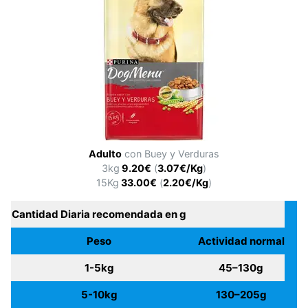
Adulto
con Buey y Verduras
3kg
9.20€
(
3.07€/Kg
)
15Kg
33.00€
(
2.20€/Kg
)
Cantidad Diaria recomendada en g
Peso
Actividad normal
1-5kg
45–130g
5-10kg
130–205g