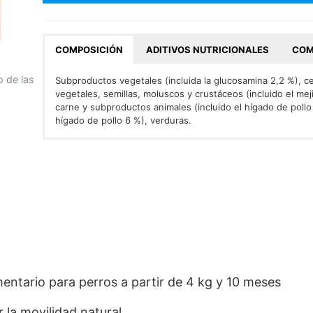
COMPOSICIÓN
ADITIVOS NUTRICIONALES
COM
o de las
Subproductos vegetales (incluida la glucosamina 2,2 %), ce
vegetales, semillas, moluscos y crustáceos (incluido el meji
carne y subproductos animales (incluido el hígado de pollo
hígado de pollo 6 %), verduras.
ADITIVOS/kg. Aditivos Nutricionales
Proteína bruta (21.0%), Grasa bruta (3.0%), Fibra bruta (1
: Vitamina B1 (3,1 mg
(16 mg/kg), vitamina B5 (14,4 mg/kg), vitamina B6 (1,4 mg/k
(24.0%).
B12 (0,02 mg/kg), vitamina C (2803 mg/kg), vitamina E (3
manganeso(II), monohidrato] (11,9 mg/kg), cinc [sulfato de
[sulfato de cinc, heptahidrato] (203 mg/kg).
entario para perros a partir de 4 kg y 10 meses
 la movilidad natural