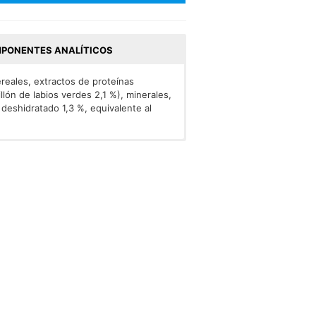
PONENTES ANALÍTICOS
reales, extractos de proteínas
llón de labios verdes 2,1 %), minerales,
 deshidratado 1,3 %, equivalente al
.1%), Ceniza bruta (5.0%), Humedad
/kg), vitamina B2 (5,3 mg, vitamina B3
g), vitamina B9 (0,42 mg/kg), vitamina
15 mg/kg), manganeso [sulfato de
 cinc, monohidrato] (59,4 mg/kg), cinc