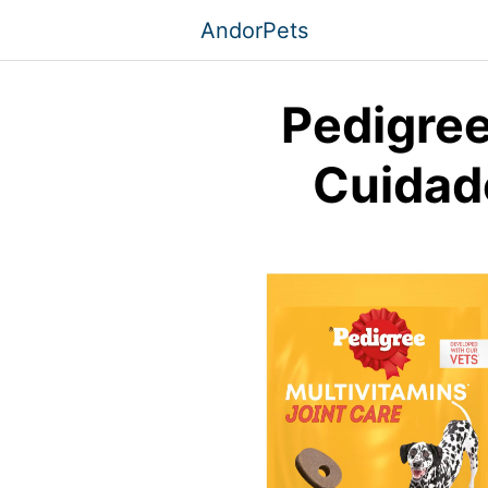
Saltar
AndorPets
al
contenido
Pedigree
Cuidado