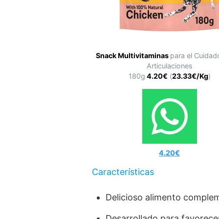
Snack Multivitaminas
para el Cuidad
Articulaciones
180g
4.20€
(
23.33€/Kg
)
4.20€
Características
Delicioso alimento complem
Desarrollado para favorecer