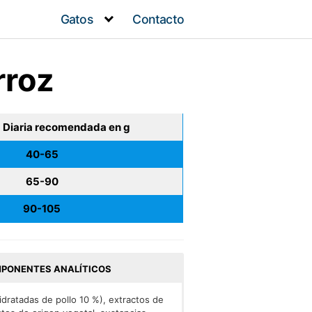
Gatos
Contacto
rroz
 Diaria recomendada en g
40-65
65-90
90-105
PONENTES ANALÍTICOS
dratadas de pollo 10 %), extractos de