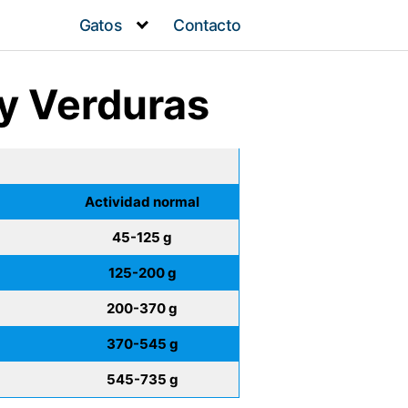
Gatos
Contacto
 y Verduras
Actividad normal
45-125 g
125-200 g
200-370 g
370-545 g
545-735 g