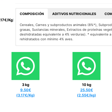
COMPOSICIÓN
ADITIVOS NUTRICIONALES
COM
.17€/Kg
)
Cereales, Carnes y subproductos animales (8%*), Subprodu
grasas, Sustancias minerales, Extractos de proteínas vege
deshidratadas equivalente a 4% verduras). * equivalente 
rehidratados con mínimo 4% aves.
ADITIVOS/kg. Aditivos Nutricionales
Proteína bruta: 19%, Aceites y grasas brutos: 9%, Ceniza b
: UI/kg: Vit A: 18.000
ferroso monohidratado: (Fe: 74); Yodato de calcio anhidro: (
(Cu: 8,3); Sulfato manganoso monohidratado: (Mn: 5,6); Su
Selenito de sodio: (Se: 0,18). Con colorantes* y antioxidant
añadidos.
3 kg
10 kg
9.50€
25.50€
(3.17€/Kg)
(2.55€/kg)