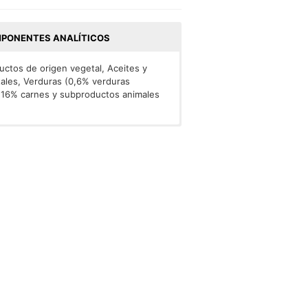
PONENTES ANALÍTICOS
ctos de origen vegetal, Aceites y
tales, Verduras (0,6% verduras
a 16% carnes y subproductos animales
ruta: 8%, Fibras brutas: 3,5%
; Vit D3: 1.000; Vit E: 85. mg/kg: Sulfato
I: 1,8); Sulfato cúprico pentahidratado:
lfato de zinc monohidratado: (Zn: 110);
es *Sin colorantes artificiales