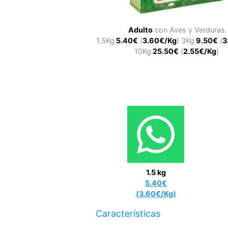
Adulto
con Aves y Verduras
1.5Kg
5.40€
(
3.60€/Kg
) 3Kg
9.50€
(
3
10Kg
25.50€
(
2.55€/Kg
)
1.5 kg
5.40€
(3.60€/Kg)
Características