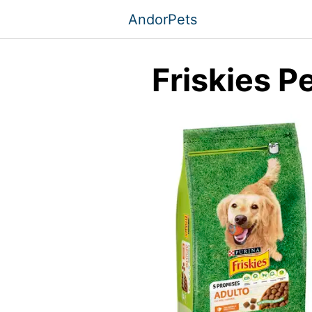
Saltar
AndorPets
al
contenido
Friskies P