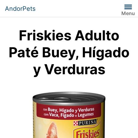
Saltar
AndorPets
al
Menu
contenido
Friskies Adulto
Paté Buey, Hígado
y Verduras