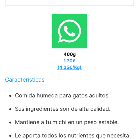
ADITIVOS/kg. Aditivos Nutricionales
Proteína bruta: 82,0%, aceites y grasas brutos: 3,5%, ceniza
: Vit. A: 680; Vit. D3:
100. mg/kg: Fe (E1): 24; I (E2): 0,30; Cu (E4): 2,7; Mn (E5):
bruta: 2,5%, fibras brutas: 0,2%, proteína bruta: 6,5%.
4,7; Zn (E6): 39.
400g
1.70€
(4.25€/Kg)
Características
Comida húmeda para gatos adultos.
Sus ingredientes son de alta calidad.
Mantiene a tu michi en un peso estable.
Le aporta todos los nutrientes que necesita