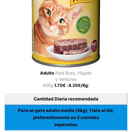
Adulto
Paté Buey, Hígado
y Verduras
400g
1.70€
(
4.25€/Kg
)
Cantidad Diaria recomendada
Para un gato adulto medio (4kg), 1 lata al día,
preferentemente en 2 comidas
separadas.