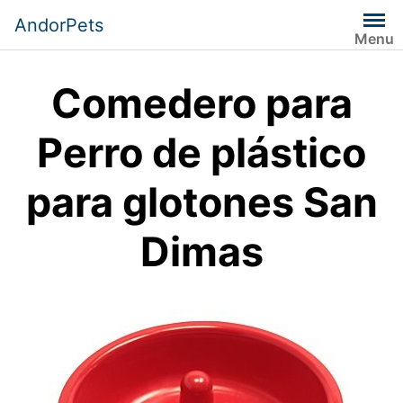
Saltar
AndorPets
al
Menu
contenido
Comedero para
Perro de plástico
para glotones San
Dimas