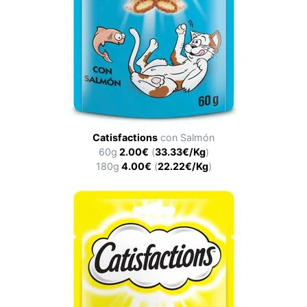
Catisfactions
con Salmón
60g
2.00€
(
33.33€/Kg
)
180g
4.00€
(
22.22€/Kg
)