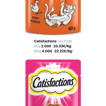
Catisfactions
con Pollo
60g
2.00€
(
33.33€/Kg
)
180g
4.00€
(
22.22€/Kg
)