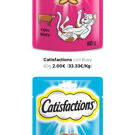
Catisfactions
con Buey
60g
2.00€
(
33.33€/Kg
)