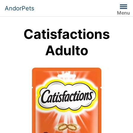
Saltar
AndorPets
al
Menu
contenido
Catisfactions
Adulto