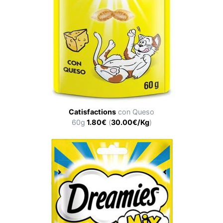
Catisfactions
con Queso
60g
1.80€
(
30.00€/Kg
)