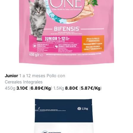
Junior
1 a 12 meses Pollo con
Cereales Integrales
450g
3.10€
(
6.89€/Kg
) 1.5Kg
8.80€
(
5.87€/Kg
)