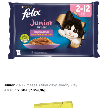
Junior
2 a 12 meses Atún/Pollo/Salmón/Buey
4 x 85g
2.60€
(
7.65€/Kg
)