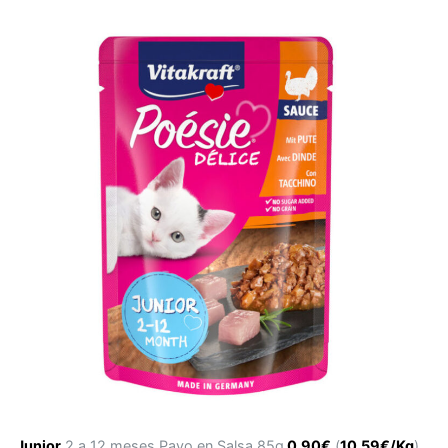
Junior
2 a 12 meses Pavo en Salsa 85g
0.90€
(
10.59€/Kg
)