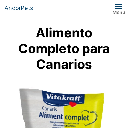
Saltar
AndorPets
al
Menu
contenido
Alimento
Completo para
Canarios