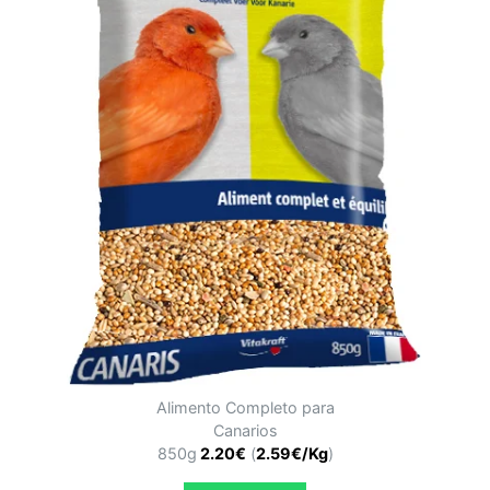
Alimento Completo para
Canarios
850g
2.20€
(
2.59€/Kg
)