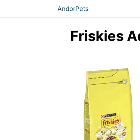
Saltar
AndorPets
al
contenido
Friskies A