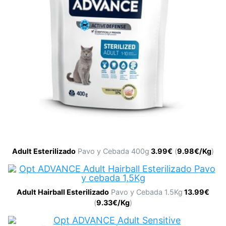
Adult Esterilizado
Pavo y Cebada 400g
3.99€
(
9.98€/Kg
)
Adult Hairball Esterilizado
Pavo y Cebada 1.5Kg
13.99€
(
9.33€/Kg
)