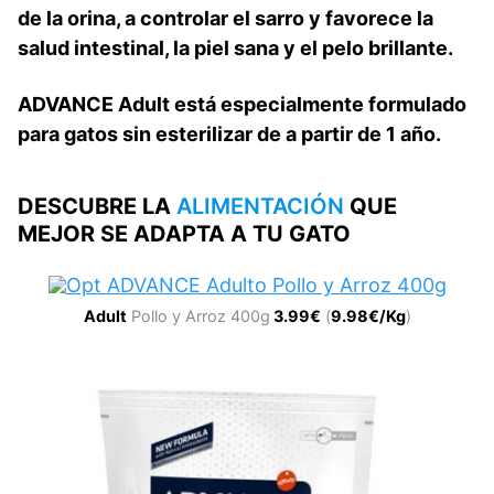
de la orina, a controlar el sarro y favorece la
salud intestinal, la piel sana y el pelo brillante.
ADVANCE Adult está especialmente formulado
para gatos sin esterilizar de a partir de 1 año.
DESCUBRE LA
ALIMENTACIÓN
QUE
MEJOR SE ADAPTA A TU GATO
Adult
Pollo y Arroz 400g
3.99€
(
9.98€/Kg
)