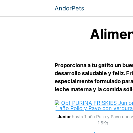
Saltar
AndorPets
al
contenido
Alimen
Proporciona a tu gatito un bue
desarrollo saludable y feliz. F
especialmente formulado para e
leche materna y la comida sóli
Junior
hasta 1 año Pollo y Pavo con 
1.5Kg